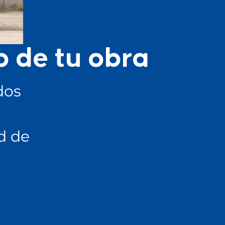
o de tu obra
dos
d de